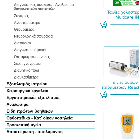
Διαγνωστικές συσκευές - Αναλώσιμα
διαγνωστικών συσκευών
Ταινίες χοληστε
Ζυγαριές
Multicare ΙΝ
Αναστημόμετρα
Θερμόμετρα
Νευρολογικά σφυράκια
Διαπασών
Διαγνωστικοί φακοί
Οπτομετρικοί πίνακες
Σαλπιγγογράφοι
Διαβητικό πόδι
Διαθλασίμετρα
Ταινίες ούρων
Εξοπλισμός ιατρείου
παραμέτρων React
Χειρουργικά εργαλεία
Εργαστηριακός εξοπλισμός
Αναλώσιμα
Είδη πρώτων βοηθειών
Ορθοπεδικά - Κατ' οίκον νοσηλεία
Προσωπική υγεία
Αποστείρωση - απολύμανση