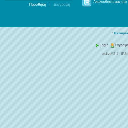
Ακολουθήστε μας στο t
|
::
Η εταιρεί
Login
Εγγραφή
active³ 5.1
·
IPS 