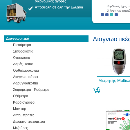
Διαγνωστικέ
Διαγνωστικά
Πιεσόμετρα
Στηθοσκόπια
Ωτοσκόπια
Λαβές Heine
Οφθαλμοσκόπια
Διαγνωστικά σετ
Μετρητής Multica
Λαρυγγοσκόπια
Σπιρόμετρα - Ροόμετρα
Οξύμετρα
Καρδιογράφοι
Μόνιτορ
Λιπομετρητές
Δερματοπτυχόμετρα
Μεζούρες