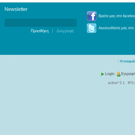
Newsletter
Newsletter
Βρείτε μας στο facebo
Ακολουθήστε μας στο t
|
::
Η εταιρεί
Login
Εγγραφή
active³ 5.1
·
IPS 