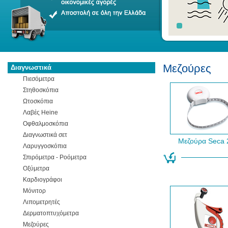
Μεζούρες
Διαγνωστικά
Πιεσόμετρα
Στηθοσκόπια
Ωτοσκόπια
Λαβές Heine
Οφθαλμοσκόπια
Διαγνωστικά σετ
Μεζούρα Seca 
Λαρυγγοσκόπια
Σπιρόμετρα - Ροόμετρα
Οξύμετρα
Καρδιογράφοι
Μόνιτορ
Λιπομετρητές
Δερματοπτυχόμετρα
Μεζούρες