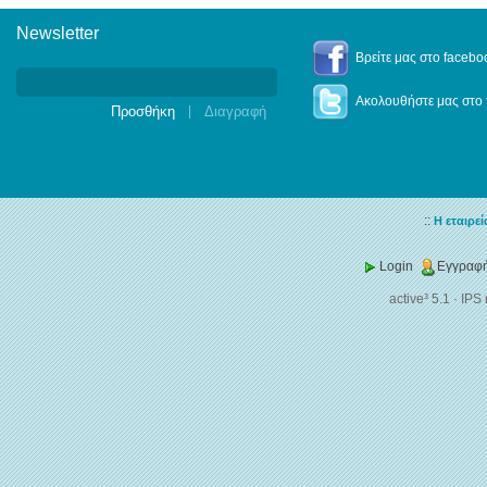
Newsletter
Newsletter
Βρείτε μας στο facebo
Ακολουθήστε μας στο t
|
::
Η εταιρεί
Login
Εγγραφή
active³ 5.1
·
IPS 