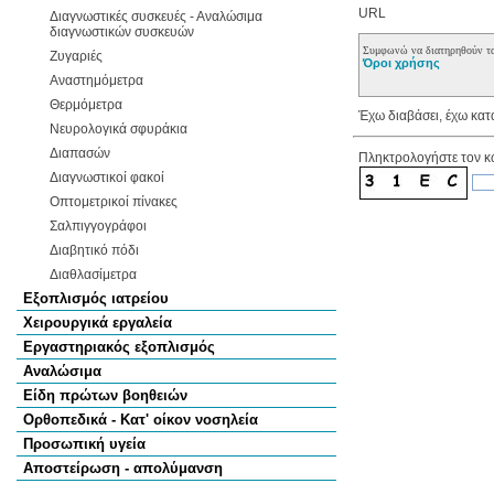
URL
Διαγνωστικές συσκευές - Αναλώσιμα
διαγνωστικών συσκευών
Συμφωνώ να διατηρηθούν τα
Ζυγαριές
Όροι χρήσης
Αναστημόμετρα
Θερμόμετρα
Έχω διαβάσει, έχω κατ
Νευρολογικά σφυράκια
Διαπασών
Πληκτρολογήστε τον κ
Διαγνωστικοί φακοί
Οπτομετρικοί πίνακες
Σαλπιγγογράφοι
Διαβητικό πόδι
Διαθλασίμετρα
Εξοπλισμός ιατρείου
Χειρουργικά εργαλεία
Εργαστηριακός εξοπλισμός
Αναλώσιμα
Είδη πρώτων βοηθειών
Ορθοπεδικά - Κατ' οίκον νοσηλεία
Προσωπική υγεία
Αποστείρωση - απολύμανση