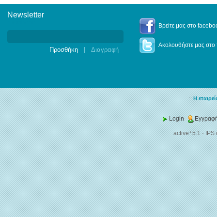
Newsletter
Newsletter
Βρείτε μας στο facebo
Ακολουθήστε μας στο t
|
::
Η εταιρεί
Login
Εγγραφή
active³ 5.1
·
IPS 