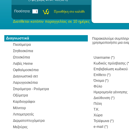
Ποσότητα:
Διατίθεται κατόπιν παραγγελίας σε 10 ημέρες
Διαγνωστικά
Παρακαλούμε συμπληρώστ
χρησιμοποιήστε μια ενε
Πιεσόμετρα
Στηθοσκόπια
Ωτοσκόπια
Username (*)
Κωδικός πρόσβασης (*
Λαβές Heine
Επιβεβαίωση κωδικού 
Οφθαλμοσκόπια
Επίθετο (*)
Διαγνωστικά σετ
Όνομα (*)
Λαρυγγοσκόπια
Φύλο
Σπιρόμετρα - Ροόμετρα
Ημερομηνία γέννησης
Οξύμετρα
Διεύθυνση (*)
Καρδιογράφοι
Πόλη
Μόνιτορ
Τ.Κ.
Λιπομετρητές
Xώρα
Δερματοπτυχόμετρα
Τηλέφωνα (*)
e-mail (*)
Μεζούρες