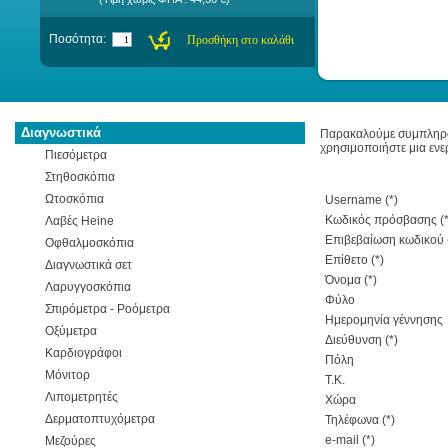
Ποσότητα:
Διαγνωστικά
Παρακαλούμε συμπληρώστ
χρησιμοποιήστε μια ενε
Πιεσόμετρα
Στηθοσκόπια
Ωτοσκόπια
Username (*)
Κωδικός πρόσβασης (*
Λαβές Heine
Επιβεβαίωση κωδικού 
Οφθαλμοσκόπια
Επίθετο (*)
Διαγνωστικά σετ
Όνομα (*)
Λαρυγγοσκόπια
Φύλο
Σπιρόμετρα - Ροόμετρα
Ημερομηνία γέννησης
Οξύμετρα
Διεύθυνση (*)
Καρδιογράφοι
Πόλη
Μόνιτορ
Τ.Κ.
Λιπομετρητές
Xώρα
Δερματοπτυχόμετρα
Τηλέφωνα (*)
e-mail (*)
Μεζούρες