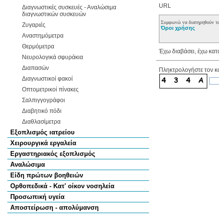
URL
Διαγνωστικές συσκευές - Αναλώσιμα
διαγνωστικών συσκευών
Συμφωνώ να διατηρηθούν τα
Ζυγαριές
Όροι χρήσης
Αναστημόμετρα
Θερμόμετρα
Έχω διαβάσει, έχω κατ
Νευρολογικά σφυράκια
Διαπασών
Πληκτρολογήστε τον κ
Διαγνωστικοί φακοί
Οπτομετρικοί πίνακες
Σαλπιγγογράφοι
Διαβητικό πόδι
Διαθλασίμετρα
Εξοπλισμός ιατρείου
Χειρουργικά εργαλεία
Εργαστηριακός εξοπλισμός
Αναλώσιμα
Είδη πρώτων βοηθειών
Ορθοπεδικά - Κατ' οίκον νοσηλεία
Προσωπική υγεία
Αποστείρωση - απολύμανση