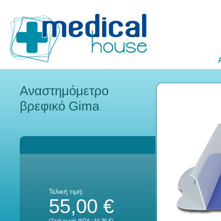
Αναστημόμετρο
βρεφικό Gima
Τελική τιμή:
55,00 €
(Τιμή χωρίς ΦΠΑ :
44,36 €
)