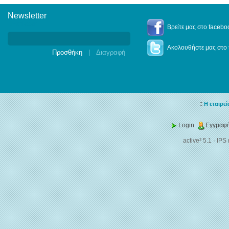
Newsletter
Newsletter
Βρείτε μας στο facebo
Ακολουθήστε μας στο t
|
::
Η εταιρεί
Login
Εγγραφή
active³ 5.1
·
IPS 