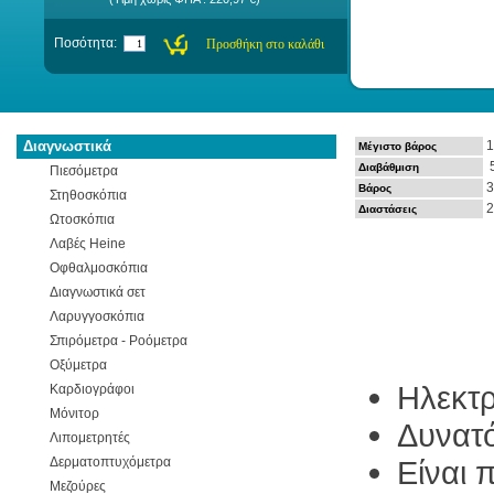
Ποσότητα:
Διαγνωστικά
1
Μέγιστο βάρος
5
Διαβάθμιση
Πιεσόμετρα
3
Βάρος
Στηθοσκόπια
2
Διαστάσεις
Ωτοσκόπια
Λαβές Heine
Οφθαλμοσκόπια
Διαγνωστικά σετ
Λαρυγγοσκόπια
Σπιρόμετρα - Ροόμετρα
Οξύμετρα
Ηλεκτρ
Καρδιογράφοι
Μόνιτορ
Δυνατό
Λιπομετρητές
Δερματοπτυχόμετρα
Είναι 
Μεζούρες