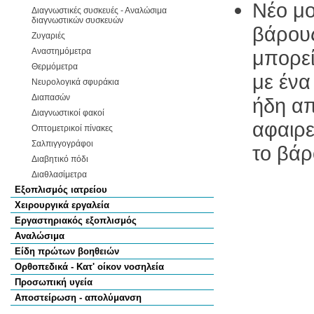
Νέο μο
Διαγνωστικές συσκευές - Αναλώσιμα
διαγνωστικών συσκευών
βάρου
Ζυγαριές
Αναστημόμετρα
μπορεί
Θερμόμετρα
με ένα
Νευρολογικά σφυράκια
Διαπασών
ήδη απ
Διαγνωστικοί φακοί
αφαιρε
Οπτομετρικοί πίνακες
Σαλπιγγογράφοι
το βάρ
Διαβητικό πόδι
Διαθλασίμετρα
Εξοπλισμός ιατρείου
Χειρουργικά εργαλεία
Εργαστηριακός εξοπλισμός
Αναλώσιμα
Είδη πρώτων βοηθειών
Ορθοπεδικά - Κατ' οίκον νοσηλεία
Προσωπική υγεία
Αποστείρωση - απολύμανση