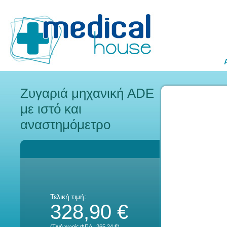
Ζυγαριά μηχανική ADE
με ιστό και
αναστημόμετρο
Τελική τιμή:
328,90 €
(Τιμή χωρίς ΦΠΑ :
265,24 €
)