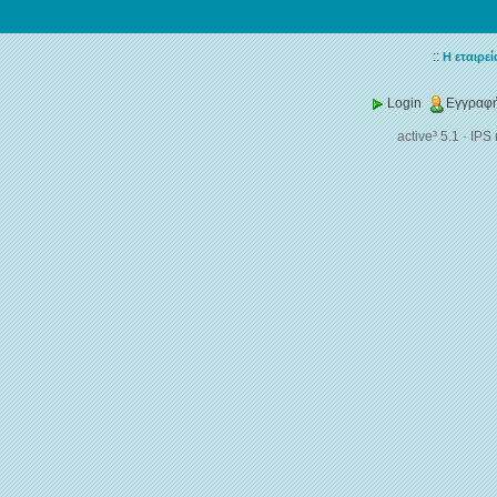
::
Η εταιρεί
Login
Εγγραφή
active³ 5.1
·
IPS 