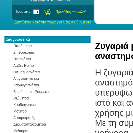
Ποσότητα:
Διατίθεται κατόπιν παραγγελίας σε 5 ημέρες
Διαγνωστικά
Ζυγαριά 
Πιεσόμετρα
Στηθοσκόπια
αναστημ
Ωτοσκόπια
Λαβές Heine
Η ζυγαριά
Οφθαλμοσκόπια
Διαγνωστικά σετ
αναστημόμ
Λαρυγγοσκόπια
υπερυψωμ
Σπιρόμετρα - Ροόμετρα
Οξύμετρα
ιστό και 
Καρδιογράφοι
χρήσης μι
Μόνιτορ
Λιπομετρητές
Με τη συ
Δερματοπτυχόμετρα
γρήγορα, 
Μεζούρες