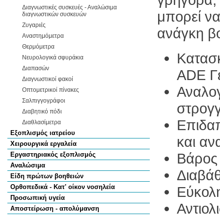
Διαγνωστικές συσκευές - Αναλώσιμα
μπορεί να
διαγνωστικών συσκευών
Ζυγαριές
ανάγκη βο
Αναστημόμετρα
Θερμόμετρα
Κατασκ
Νευρολογικά σφυράκια
Διαπασών
ADE Γ
Διαγνωστικοί φακοί
Αναλογ
Οπτομετρικοί πίνακες
Σαλπιγγογράφοι
στρογγ
Διαβητικό πόδι
Επιδαπ
Διαθλασίμετρα
Εξοπλισμός ιατρείου
και αν
Χειρουργικά εργαλεία
Βάρος 
Εργαστηριακός εξοπλισμός
Αναλώσιμα
Διαβάθ
Είδη πρώτων βοηθειών
Ορθοπεδικά - Κατ' οίκον νοσηλεία
Εύκολ
Προσωπική υγεία
Αντιολ
Αποστείρωση - απολύμανση