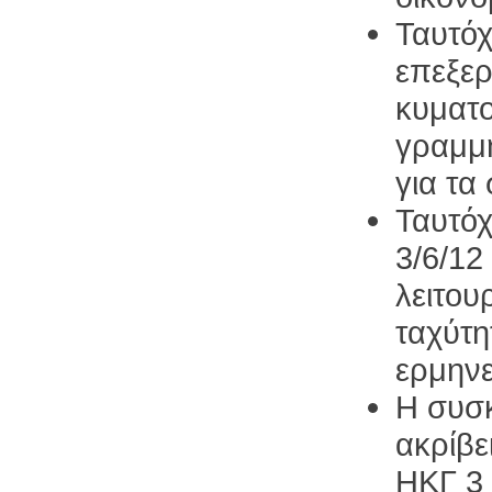
Ταυτό
επεξερ
κυματ
γραμμή
για τα
Ταυτό
3/6/1
λειτου
ταχύτη
ερμηνε
Η συσκ
ακρίβε
ΗΚΓ 3 