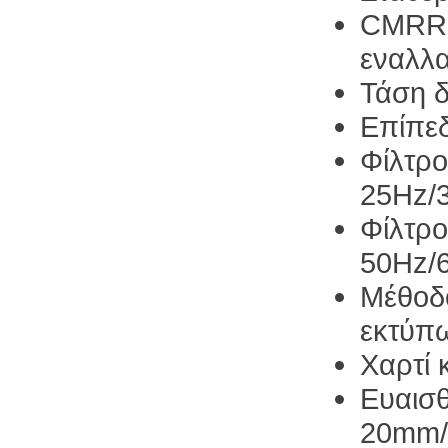
CMRR:
εναλλ
Τάση 
Επίπεδ
Φίλτρ
25Hz/3
Φίλτρο
50Hz/
Μέθοδ
εκτύπ
Χαρτί
Ευαισ
20mm