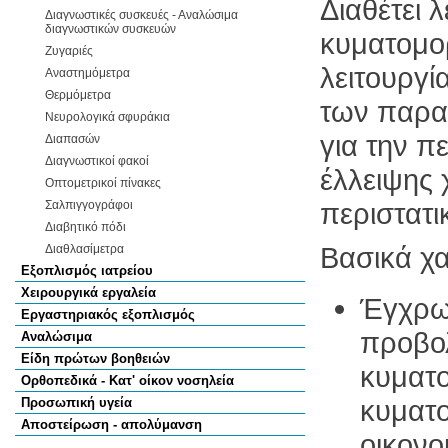
Διαθέτει 
Διαγνωστικές συσκευές - Αναλώσιμα
διαγνωστικών συσκευών
κυματομο
Ζυγαριές
λειτουργί
Αναστημόμετρα
Θερμόμετρα
των παρα
Νευρολογικά σφυράκια
για την 
Διαπασών
Διαγνωστικοί φακοί
έλλειψης 
Οπτομετρικοί πίνακες
περιστατι
Σαλπιγγογράφοι
Διαβητικό πόδι
Βασικά χα
Διαθλασίμετρα
Εξοπλισμός ιατρείου
Χειρουργικά εργαλεία
Έγχρωμ
Εργαστηριακός εξοπλισμός
προβολ
Αναλώσιμα
Είδη πρώτων βοηθειών
κυματο
Ορθοπεδικά - Κατ' οίκον νοσηλεία
κυματο
Προσωπική υγεία
Αποστείρωση - απολύμανση
οικονο