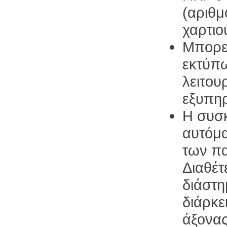
(αριθμ
χαρτιο
Μπορεί
εκτύπω
λειτου
εξυπηρ
Η συσκ
αυτόμα
των π
Διαθέτ
διάστη
διάρκε
άξονας