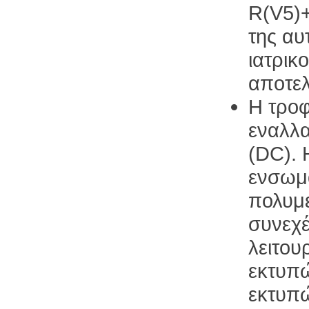
R(V5)+
της αυ
ιατρικ
αποτελ
Η τροφ
εναλλα
(DC).
ενσωμ
πολυμε
συνεχέ
λειτου
εκτυπ
εκτυπώ