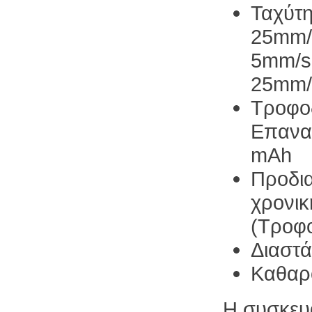
Ταχύτη
25mm/s
5mm/s
25mm/
Τροφο
Επαναφ
mAh
Προδι
χρονικ
(Τροφ
Διαστ
Καθαρ
Η συσκευ