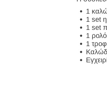
1 καλ
1 set 
1 set 
1 ρολό
1 τροφ
Καλώδ
Εγχειρ