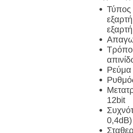
Τύπος 
εξαρτή
εξαρτή
Απαγω
Τρόπος
απινί
Ρεύμα
Ρυθμός
Μετατ
12bit
Συχνότ
0,4dB)
Σταθερ