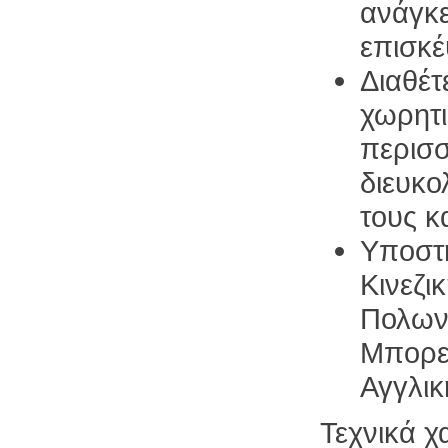
ανάγκε
επισκέ
Διαθέτ
χωρητι
περισσ
διευκο
τους κ
Υποστη
Κινεζι
Πολωνι
Μπορεί
Αγγλικ
Τεχνικά χ