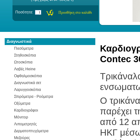
Ποσότητα:
Διαγνωστικά
Καρδιογρ
Πιεσόμετρα
Στηθοσκόπια
Contec 
Ωτοσκόπια
Λαβές Heine
Τρικάναλ
Οφθαλμοσκόπια
Διαγνωστικά σετ
ενσωματω
Λαρυγγοσκόπια
Σπιρόμετρα - Ροόμετρα
Ο τρικάν
Οξύμετρα
παρέχει τ
Καρδιογράφοι
Μόνιτορ
από 12 α
Λιπομετρητές
ΗΚΓ μέσω
Δερματοπτυχόμετρα
Μεζούρες