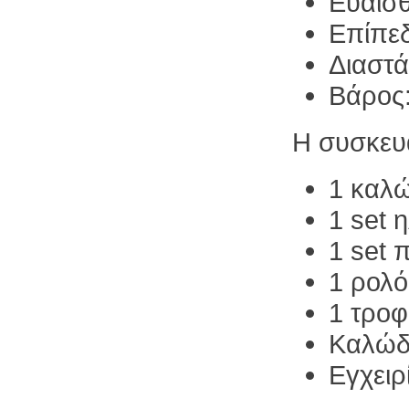
Ευαισθ
Επίπε
Διαστ
Βάρος:
Η συσκευ
1 καλ
1 set 
1 set 
1 ρολό
1 τροφ
Καλώδ
Εγχειρ