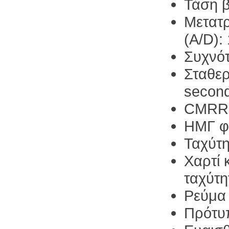
Τάση 
Μετατ
(A/D): 
Συχνότ
Σταθερ
secon
CMRR:
ΗΜΓ φί
Ταχύτη
Χαρτί
ταχύτη
Ρεύμα 
Πρότυπ