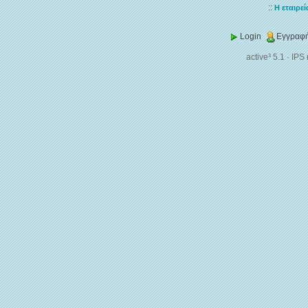
::
Η εταιρεί
Login
Εγγραφή
active³ 5.1
·
IPS 