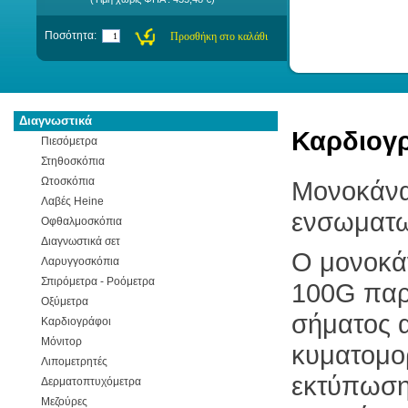
Ποσότητα:
Διαγνωστικά
Καρδιογ
Πιεσόμετρα
Στηθοσκόπια
Ωτοσκόπια
Μονοκάνα
Λαβές Heine
ενσωματω
Οφθαλμοσκόπια
Διαγνωστικά σετ
Ο μονοκά
Λαρυγγοσκόπια
Σπιρόμετρα - Ροόμετρα
100G παρέ
Οξύμετρα
σήματος 
Καρδιογράφοι
Μόνιτορ
κυματομο
Λιπομετρητές
εκτύπωσης
Δερματοπτυχόμετρα
Μεζούρες