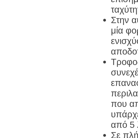
ταχύτη
Στην α
μία φο
ενισχύ
αποδοτ
Τροφο
συνεχ
επαναφ
περιλ
που απ
υπάρχε
από 5
Σε πλή