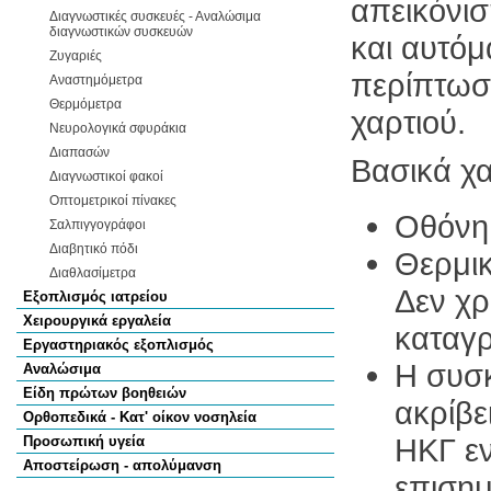
απεικόνι
Διαγνωστικές συσκευές - Αναλώσιμα
διαγνωστικών συσκευών
και αυτόμ
Ζυγαριές
περίπτωσ
Αναστημόμετρα
Θερμόμετρα
χαρτιού.
Νευρολογικά σφυράκια
Διαπασών
Βασικά χα
Διαγνωστικοί φακοί
Οπτομετρικοί πίνακες
Οθόνη
Σαλπιγγογράφοι
Διαβητικό πόδι
Θερμι
Διαθλασίμετρα
Δεν χρ
Εξοπλισμός ιατρείου
Χειρουργικά εργαλεία
καταγ
Εργαστηριακός εξοπλισμός
Η συσκ
Αναλώσιμα
Είδη πρώτων βοηθειών
ακρίβε
Ορθοπεδικά - Κατ' οίκον νοσηλεία
ΗΚΓ εν
Προσωπική υγεία
Αποστείρωση - απολύμανση
επισημ