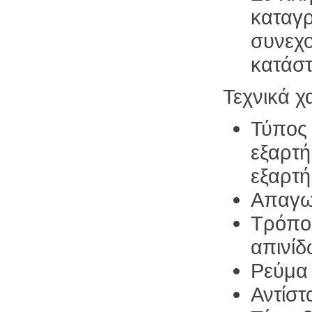
καταγρ
συνεχο
κατάστ
Τεχνικά χ
Τύπος 
εξαρτή
εξαρτή
Απαγω
Τρόπος
απινί
Ρεύμα
Αντίστ