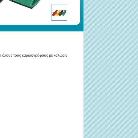
ια όλους τους καρδιογράφους με καλώδιο