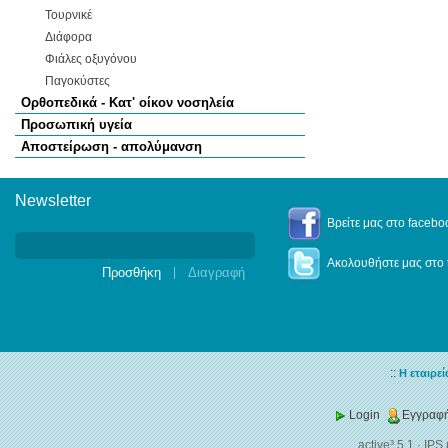
Τουρνικέ
Διάφορα
Φιάλες οξυγόνου
Παγοκύστες
Ορθοπεδικά - Κατ' οίκον νοσηλεία
Προσωπική υγεία
Αποστείρωση - απολύμανση
Newsletter
Newsletter
Βρείτε μας στο facebo
Ακολουθήστε μας στο t
|
::
Η εταιρεί
Login
Εγγραφή
active³ 5.1
·
IPS 