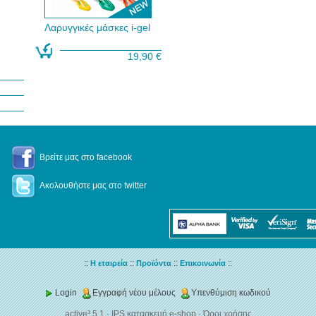
Λαρυγγικές μάσκες i-gel
19,90 €
Βρείτε μας στο facebook
Ακολουθήστε μας στο twitter
::
::
::
::
Η εταιρεία
Προϊόντα
Επικοινωνία
Login
Εγγραφή νέου μέλους
Υπενθύμιση κωδικού
active³ 5.1
·
IPS κατασκευή e-shop
·
Όροι χρήσης