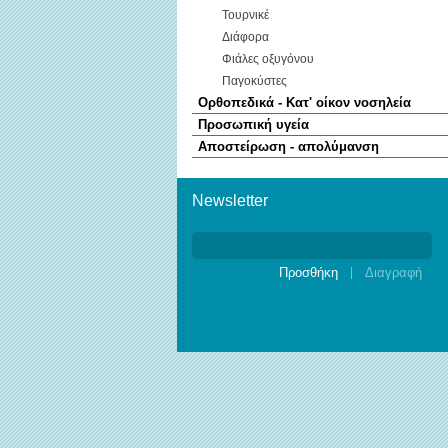
Τουρνικέ
Διάφορα
Φιάλες οξυγόνου
Παγοκύστες
Ορθοπεδικά - Κατ' οίκον νοσηλεία
Προσωπική υγεία
Αποστείρωση - απολύμανση
Newsletter
Newsletter
|