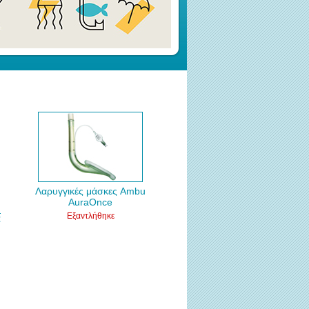
Λαρυγγικές μάσκες Ambu
AuraOnce
Εξαντλήθηκε
€