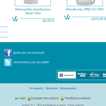
Ηλεκτρόδια απινιδωτών
Απινιδωτής iPAD CU-SP1
Saver One
1470,00 
65,00 €
Βρείτε μας στο facebook
Ακολουθήστε μας στο twitter
::
::
::
::
Η εταιρεία
Προϊόντα
Επικοινωνία
Login
Εγγραφή νέου μέλους
Υπενθύμιση κωδικού
active³ 5.1
·
IPS κατασκευή e-shop
·
Όροι χρήσης