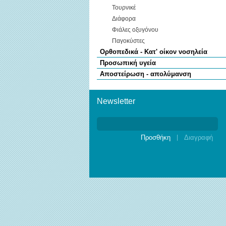
Τουρνικέ
Διάφορα
Φιάλες οξυγόνου
Παγοκύστες
Ορθοπεδικά - Κατ' οίκον νοσηλεία
Προσωπική υγεία
Αποστείρωση - απολύμανση
Newsletter
Newsletter
|