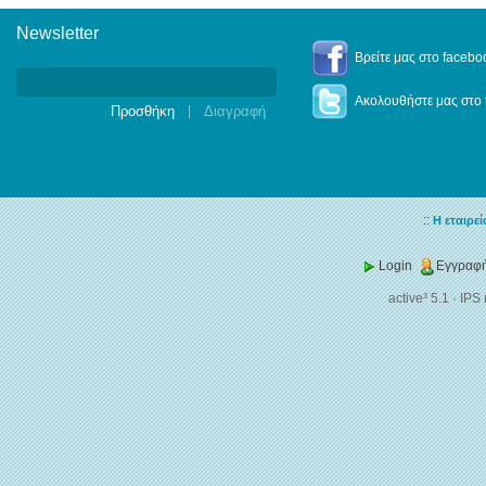
Newsletter
Newsletter
Βρείτε μας στο facebo
Ακολουθήστε μας στο t
|
::
Η εταιρεί
Login
Εγγραφή
active³ 5.1
·
IPS 