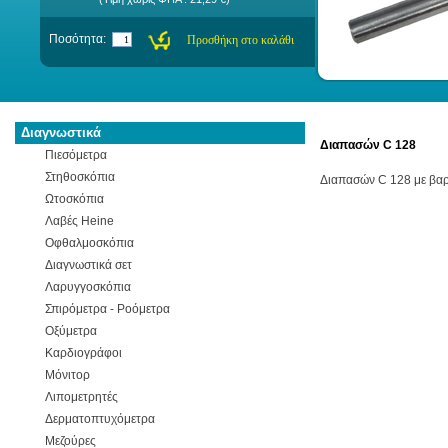
Ποσότητα:
Διαγνωστικά
Διαπασών C 128
Πιεσόμετρα
Στηθοσκόπια
Διαπασών C 128 με βαρί
Ωτοσκόπια
Λαβές Heine
Οφθαλμοσκόπια
Διαγνωστικά σετ
Λαρυγγοσκόπια
Σπιρόμετρα - Ροόμετρα
Οξύμετρα
Καρδιογράφοι
Μόνιτορ
Λιπομετρητές
Δερματοπτυχόμετρα
Μεζούρες