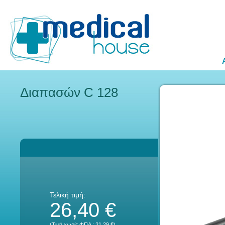
Διαπασών C 128
Τελική τιμή:
26,40 €
(Τιμή χωρίς ΦΠΑ :
21,29 €
)