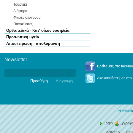
Τουρνικέ
Διάφορα
Φιάλες οξυγόνου
Παγοκύστες
Ορθοπεδικά - Κατ' οίκον νοσηλεία
Προσωπική υγεία
Αποστείρωση - απολύμανση
Newsletter
Newsletter
Βρείτε μας στο facebo
Ακολουθήστε μας στο t
|
::
Η εταιρεί
Login
Εγγραφή
active³ 5.1
·
IPS 