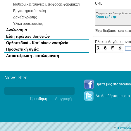
URL
Ισοθερμικές τσάντες μεταφοράς φαρμάκων
Εργαστηριακά σκεύη
Συμφωνώ να διατηρηθούν τα
Όροι χρήσης
Δοχεία χρώσης
Υλικά συσκευασίας
Αναλώσιμα
Έχω διαβάσει, έχω κατ
Είδη πρώτων βοηθειών
Πληκτρολογήστε τον κ
Ορθοπεδικά - Κατ' οίκον νοσηλεία
Προσωπική υγεία
Αποστείρωση - απολύμανση
Newsletter
Newsletter
Βρείτε μας στο facebo
Ακολουθήστε μας στο t
|
::
Η εταιρεί