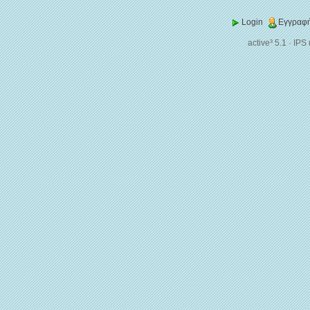
Login
Εγγραφή
active³ 5.1
·
IPS 