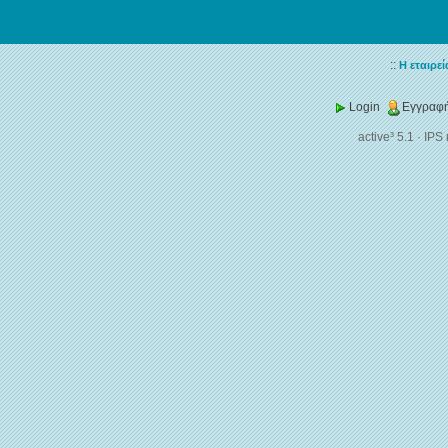
::
Η εταιρεί
Login
Εγγραφή
active³ 5.1
·
IPS 