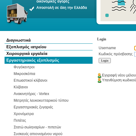
Login
Διαγνωστικά
Εξοπλισμός ιατρείου
Username
Χειρουργικά εργαλεία
Κωδικός πρόσβασης
Εργαστηριακός εξοπλισμός
Φυγόκεντροι
Μικροσκόπια
Εγγραφή νέου μέλου
Υπενθύμιση κωδικο
Επωαστικοί κλίβανοι
Κλίβανοι
Ανακινητήρες - Vortex
Μετρητές λευκοκυτταρικού τύπου
Εργαστηριακές ζυγαριές
Χρονόμετρα
Πιπέτες
Στατώ σωληναρίων - πιπετών
Συσκευές απιονισμένου νερού