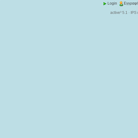
Login
Εγγραφή
active³ 5.1
·
IPS 