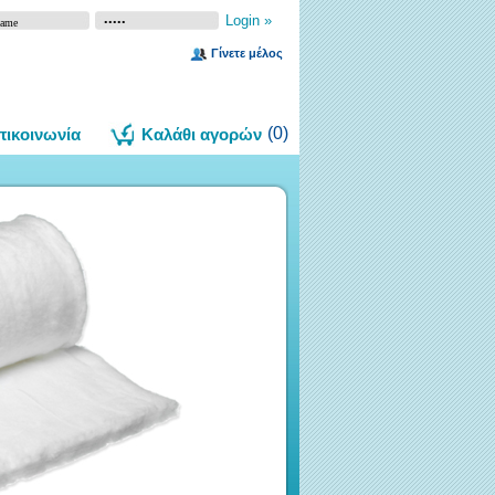
Γίνετε μέλος
(
0
)
πικοινωνία
Καλάθι αγορών