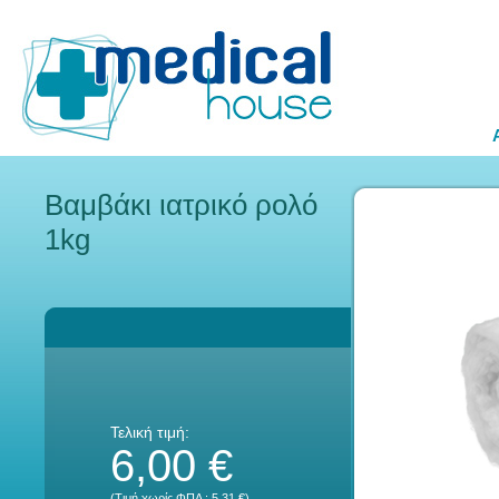
Βαμβάκι ιατρικό ρολό
1kg
Τελική τιμή:
6,00 €
(Τιμή χωρίς ΦΠΑ :
5,31 €
)