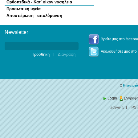
Ορθοπεδικά - Κατ' οίκον νοσηλεία
Προσωπική υγεία
Αποστείρωση - απολύμανση
Newsletter
Newsletter
Βρείτε μας στο facebo
Ακολουθήστε μας στο t
|
::
Η εταιρεί
Login
Εγγραφή
active³ 5.1
·
IPS 