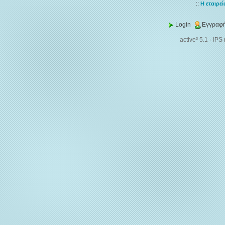
::
Η εταιρεί
Login
Εγγραφή
active³ 5.1
·
IPS 