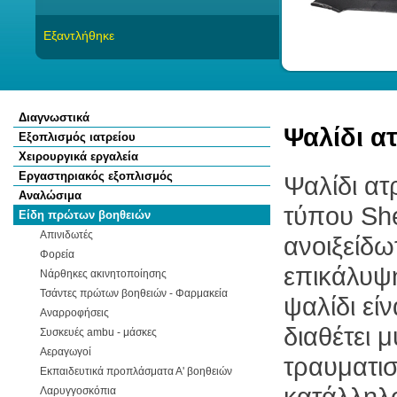
Εξαντλήθηκε
Διαγνωστικά
Ψαλίδι α
Εξοπλισμός ιατρείου
Χειρουργικά εργαλεία
Εργαστηριακός εξοπλισμός
Ψαλίδι ατ
Αναλώσιμα
τύπου Sh
Είδη πρώτων βοηθειών
Απινιδωτές
ανοιξείδω
Φορεία
επικάλυψ
Νάρθηκες ακινητοποίησης
Τσάντες πρώτων βοηθειών - Φαρμακεία
ψαλίδι εί
Αναρροφήσεις
διαθέτει 
Συσκευές ambu - μάσκες
Αεραγωγοί
τραυματισ
Εκπαιδευτικά προπλάσματα Α' βοηθειών
κατάλληλο
Λαρυγγοσκόπια