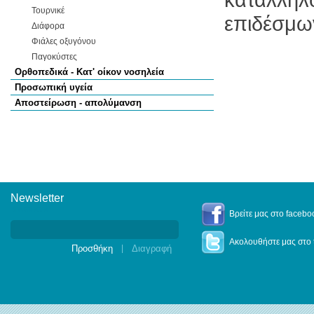
Τουρνικέ
επιδέσμω
Διάφορα
Φιάλες οξυγόνου
Παγοκύστες
Ορθοπεδικά - Κατ' οίκον νοσηλεία
Προσωπική υγεία
Αποστείρωση - απολύμανση
Newsletter
Newsletter
Βρείτε μας στο facebo
Ακολουθήστε μας στο t
|