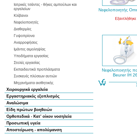
Ιατρικές τσάντες - θήκες αμπούλων και
εργαλείων
Νεφελοποιητής Om
Κλίβανοι
Εξαντλήθηκε
Νεφελοποιητές
Διαθερμίες
Γυψοπρίονα
Αναρροφήσεις
Ιμάντες αιμοληψίας
Υποδήματα εργασίας
Στολές εργασίας
Εκπαιδευτικά προπλάσματα
Νεφελοποιητής πα
Beurer IH 2
Συσκευές πλύσεων αυτιών
Μηχανήματα αισθητικής
Χειρουργικά εργαλεία
Εργαστηριακός εξοπλισμός
Αναλώσιμα
Είδη πρώτων βοηθειών
Ορθοπεδικά - Κατ' οίκον νοσηλεία
Προσωπική υγεία
Αποστείρωση - απολύμανση