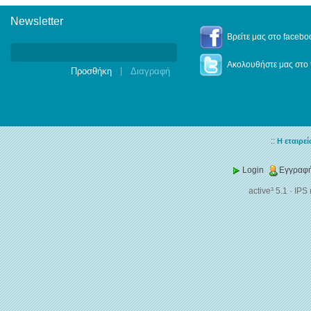
Newsletter
Newsletter
Βρείτε μας στο facebo
Ακολουθήστε μας στο t
|
::
Η εταιρεί
Login
Εγγραφή
active³ 5.1
·
IPS 