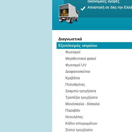
Διαγνωστικά
Εξοπλισμός ιατρείου
Φωτισμοί
Μεγεθυντικοί φακοί
Φωτισμοί UV
Διαφανοσκόπια
Κρεβάτια
Πολυθρόνες
Σκαμπώ τροχήλατα
Τραπέζια τροχήλατα
Μονόσκαλα - δίσκαλα
Παραβάν
Ντουλάπες
Κάδοι απορριμάτων
Στατώ τροχήλατα