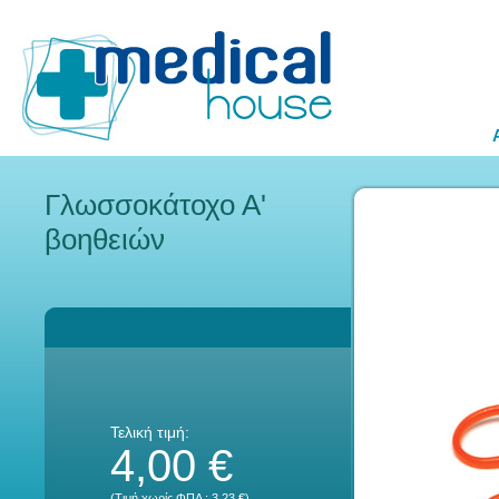
Γλωσσοκάτοχο Α'
βοηθειών
Τελική τιμή:
4,00 €
(Τιμή χωρίς ΦΠΑ :
3,23 €
)