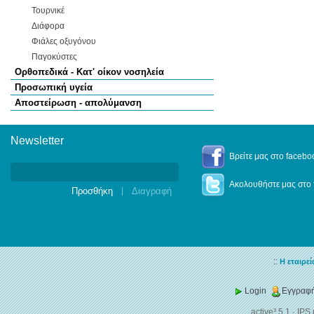
Τουρνικέ
Διάφορα
Φιάλες οξυγόνου
Παγοκύστες
Ορθοπεδικά - Κατ' οίκον νοσηλεία
Προσωπική υγεία
Αποστείρωση - απολύμανση
Newsletter
Newsletter
Βρείτε μας στο facebo
Ακολουθήστε μας στο t
|
::
Η εταιρεί
Login
Εγγραφή
active³ 5.1
·
IPS 