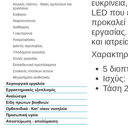
ευκρίνεια
Ιατρικές τσάντες - θήκες αμπούλων και
εργαλείων
LED που 
Κλίβανοι
προκαλεί 
Νεφελοποιητές
Διαθερμίες
εργασίας
Γυψοπρίονα
και ιατρεί
Αναρροφήσεις
Ιμάντες αιμοληψίας
Χαρακτηρι
Υποδήματα εργασίας
Στολές εργασίας
Εκπαιδευτικά προπλάσματα
5 διοπ
Συσκευές πλύσεων αυτιών
Ισχύς:
Μηχανήματα αισθητικής
Χειρουργικά εργαλεία
Τάση 2
Εργαστηριακός εξοπλισμός
Αναλώσιμα
Είδη πρώτων βοηθειών
Ορθοπεδικά - Κατ' οίκον νοσηλεία
Προσωπική υγεία
Αποστείρωση - απολύμανση