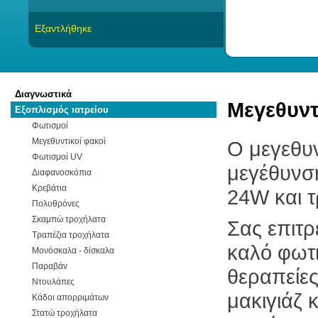
Εξαντλήθηκε
Διαγνωστικά
Μεγεθυντ
Εξοπλισμός ιατρείου
Φωτισμοί
Μεγεθυντικοί φακοί
Ο μεγεθυ
Φωτισμοί UV
μεγέθυνση
Διαφανοσκόπια
Κρεβάτια
24W και 
Πολυθρόνες
Σκαμπώ τροχήλατα
Σας επιτρ
Τραπέζια τροχήλατα
καλό φωτ
Μονόσκαλα - δίσκαλα
Παραβάν
θεραπείες
Ντουλάπες
μακιγιάζ 
Κάδοι απορριμάτων
Στατώ τροχήλατα