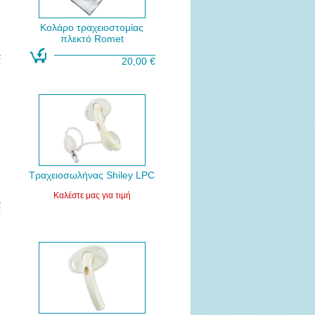
Κολάρο τραχειοστομίας
πλεκτό Romet
€
20,00 €
Τραχειοσωλήνας Shiley LPC
Καλέστε μας για τιμή
€