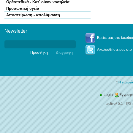
Ορθοπεδικά - Κατ' οίκον νοσηλεία
Προσωπική υγεία
Αποστείρωση - απολύμανση
Newsletter
Newsletter
Βρείτε μας στο facebo
Ακολουθήστε μας στο t
|
::
Η εταιρεί
Login
Εγγραφή
active³ 5.1
·
IPS 