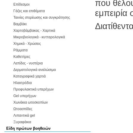
που θέλο
Επίδεσμοι
εμπειρία 
Γάζες και επιθέματα
Ταινίες στερέωσης και συγκράτησης
Διατίθεντ
Βαμβάκι
Χαρτοβάμβακας - Χαρτικά
Μικροβιολογικά - κυτταρολογικά
Χημικά - Χρώσεις
Ράμματα
Καθετήρες
Λεπίδες - νυστέρια
Δερματολογικά αναλώσιμα
Καταγραφικά χαρτιά
Ηλεκτρόδια
Προφυλακτικά υπερήχων
Gel υπερήχων
Χωνάκια ωτοσκοπίων
Ωτοασπίδες
Λιπαντικά gel
Ξυραφάκια
Είδη πρώτων βοηθειών