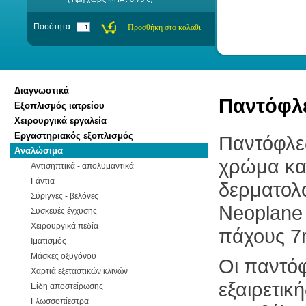
Ποσότητα:
Διαγνωστικά
Παντόφλε
Εξοπλισμός ιατρείου
Χειρουργικά εργαλεία
Εργαστηριακός εξοπλισμός
Παντόφλες
Αναλώσιμα
χρώμα κατ
Αντισηπτικά - απολυμαντικά
Γάντια
δερματολο
Σύριγγες - βελόνες
Neoplane
Συσκευές έγχυσης
Χειρουργικά πεδία
πάχους
7m
Ιματισμός
Μάσκες οξυγόνου
Οι παντόφ
Χαρτιά εξεταστικών κλινών
εξαιρετικ
Είδη αποστείρωσης
Γλωσσοπίεστρα