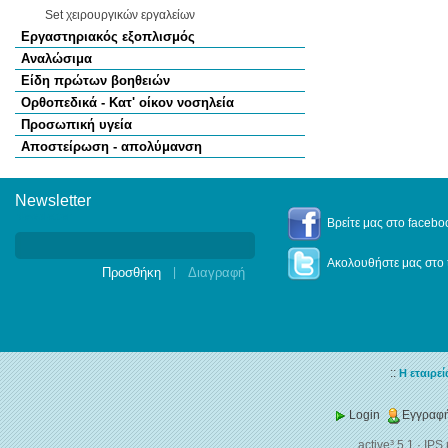
Set χειρουργικών εργαλείων
Εργαστηριακός εξοπλισμός
Αναλώσιμα
Είδη πρώτων βοηθειών
Ορθοπεδικά - Κατ' οίκον νοσηλεία
Προσωπική υγεία
Αποστείρωση - απολύμανση
Newsletter
Newsletter
Βρείτε μας στο facebo
Ακολουθήστε μας στο t
|
::
Η εταιρεί
Login
Εγγραφή
active³ 5.1
·
IPS 