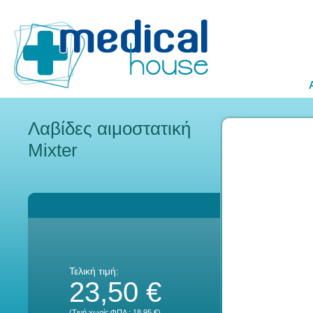
Λαβίδες αιμοστατική
Mixter
Τελική τιμή:
23,50 €
(Τιμή χωρίς ΦΠΑ :
18,95 €
)