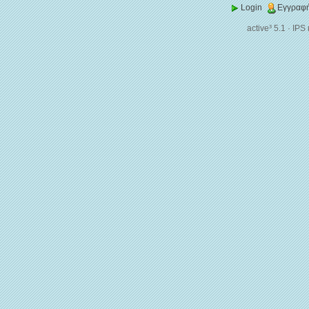
Login
Εγγραφή
active³ 5.1
·
IPS 