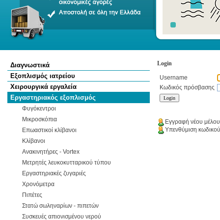
Login
Διαγνωστικά
Εξοπλισμός ιατρείου
Username
Χειρουργικά εργαλεία
Κωδικός πρόσβασης
Εργαστηριακός εξοπλισμός
Φυγόκεντροι
Μικροσκόπια
Εγγραφή νέου μέλου
Υπενθύμιση κωδικο
Επωαστικοί κλίβανοι
Κλίβανοι
Ανακινητήρες - Vortex
Μετρητές λευκοκυτταρικού τύπου
Εργαστηριακές ζυγαριές
Χρονόμετρα
Πιπέτες
Στατώ σωληναρίων - πιπετών
Συσκευές απιονισμένου νερού