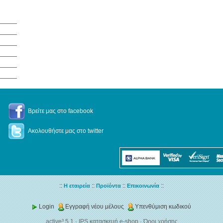
Βρείτε μας στο facebook
Ακολουθήστε μας στο twitter
::
::
::
::
Η εταιρεία
Προϊόντα
Επικοινωνία
Login
Εγγραφή νέου μέλους
Υπενθύμιση κωδικού
active³ 5.1
·
IPS κατασκευή e-shop
·
Όροι χρήσης